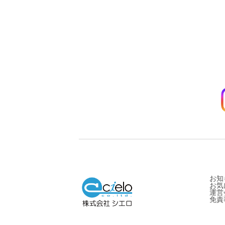
お知
お気
運営
免責