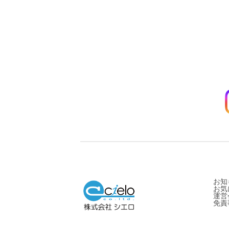
お知
お気
運営
免責