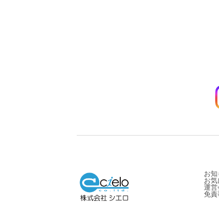
お知
お気
運営
免責