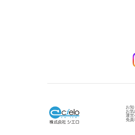
お知
お気
運営
免責