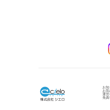
お知
お気
運営
免責