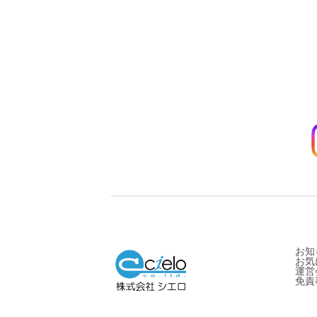
お知
お気
運営
免責