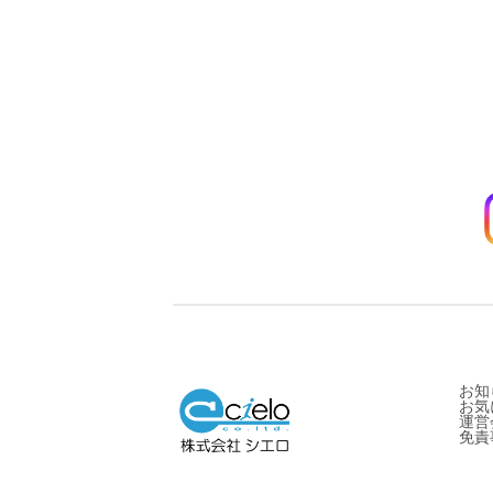
お知
お気
運営
免責