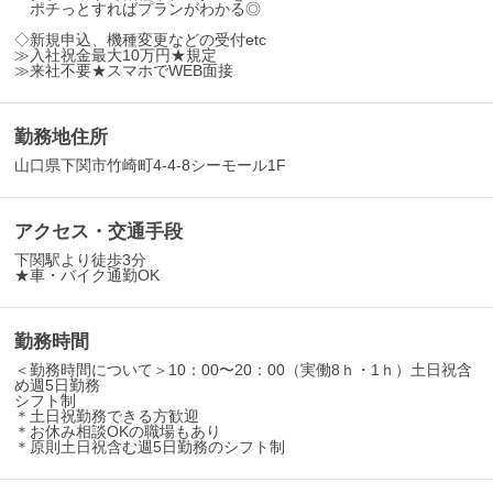
ポチっとすればプランがわかる◎
◇新規申込、機種変更などの受付etc
≫入社祝金最大10万円★規定
≫来社不要★スマホでWEB面接
勤務地住所
山口県下関市竹崎町4-4-8シーモール1F
アクセス・交通手段
下関駅より徒歩3分
★車・バイク通勤OK
勤務時間
＜勤務時間について＞10：00〜20：00（実働8ｈ・1ｈ）土日祝含
め週5日勤務
シフト制
＊土日祝勤務できる方歓迎
＊お休み相談OKの職場もあり
＊原則土日祝含む週5日勤務のシフト制