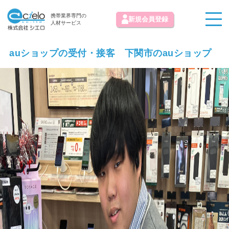
携帯業界専門の
新規会員登録
人材サービス
auショップの受付・接客 下関市のauショップ
お知らせ
求人情報掲載お問い合わせ
初めての方へ
お気に入り求人
お問い合わせ
よくある質問
運営会社
免責事項
利用規約
プライバシーポリシー
© 株式会社シエロ All Rights Reserved.