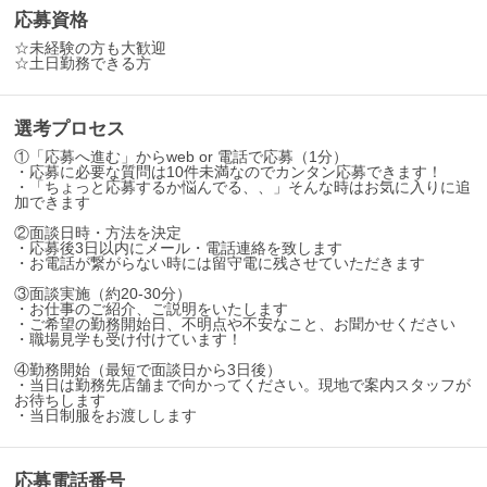
応募資格
☆未経験の方も大歓迎
☆土日勤務できる方
選考プロセス
①「応募へ進む」からweb or 電話で応募（1分）
・応募に必要な質問は10件未満なのでカンタン応募できます！
・「ちょっと応募するか悩んでる、、」そんな時はお気に入りに追
加できます
②面談日時・方法を決定
・応募後3日以内にメール・電話連絡を致します
・お電話が繋がらない時には留守電に残させていただきます
③面談実施（約20-30分）
・お仕事のご紹介、ご説明をいたします
・ご希望の勤務開始日、不明点や不安なこと、お聞かせください
・職場見学も受け付けています！
④勤務開始（最短で面談日から3日後）
・当日は勤務先店舗まで向かってください。現地で案内スタッフが
お待ちします
・当日制服をお渡しします
応募電話番号