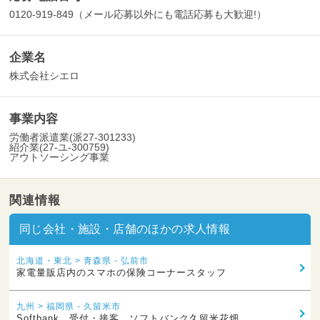
0120-919-849（メール応募以外にも電話応募も大歓迎!）
企業名
株式会社シエロ
事業内容
労働者派遣業(派27-301233)
紹介業(27-ユ-300759)
アウトソーシング事業
関連情報
同じ会社・施設・店舗のほかの求人情報
北海道・東北 > 青森県 - 弘前市
家電量販店内のスマホの保険コーナースタッフ
九州 > 福岡県 - 久留米市
Softbank 受付・接客 ソフトバンク久留米花畑