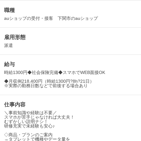
職種
auショップの受付・接客 下関市のauショップ
雇用形態
派遣
給与
時給1300円◆社会保険完備◆スマホでWEB面接OK
◆月収例218,400円（時給1300円?8h?21日）
※実際の勤務日数などで前後する場合あり
仕事内容
＼事前知識や経験は不要／
スマホが苦手じゃなければ大丈夫！
むずかしい説明ナシ！
研修充実で未経験も安心♪
◇商品・プランのご案内
→タブレットで機種やデータ量を