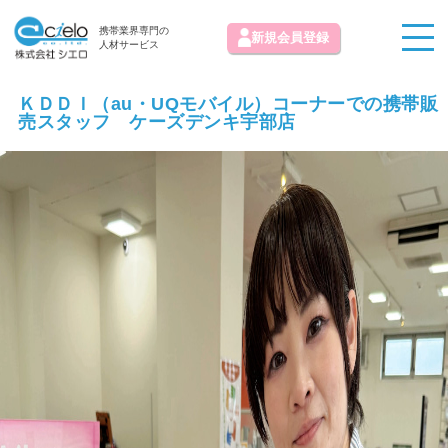
携帯業界専門の
新規会員登録
人材サービス
ＫＤＤＩ（au・UQモバイル）コーナーでの携帯販
売スタッフ ケーズデンキ宇部店
お知らせ
求人情報掲載お問い合わせ
初めての方へ
お気に入り求人
お問い合わせ
よくある質問
運営会社
免責事項
利用規約
プライバシーポリシー
© 株式会社シエロ All Rights Reserved.