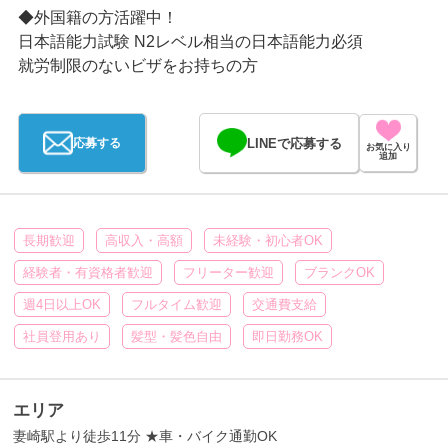
◆外国籍の方活躍中！
日本語能力試験 N2レベル相当の日本語能力必須
就労制限のないビザをお持ちの方
LINEで応募する
応募する
お気に入り
追加
長期歓迎
高収入・高額
未経験・初心者OK
経験者・有資格者歓迎
フリーター歓迎
ブランクOK
週4日以上OK
フルタイム歓迎
交通費支給
社員登用あり
髪型・髪色自由
即日勤務OK
エリア
妻崎駅より徒歩11分 ★車・バイク通勤OK