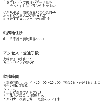
→タブレットで機種やデータ量を
ポチっとすればプランがわかる◎
◇新規申込、機種変更などの受付etc
≫入社祝金最大10万円★規定
≫来社不要★スマホでWEB面接
勤務地住所
山口県宇部市妻崎開作883-1
アクセス・交通手段
妻崎駅より徒歩11分
★車・バイク通勤OK
勤務時間
＜勤務時間について＞10：00〜20：00（実働8ｈ・休憩1ｈ）土日
祝含む週5日勤務
シフト制
＊土日祝勤務できる方歓迎
＊お休み相談OKの職場もあり
＊原則土日祝含む週5日勤務のシフト制