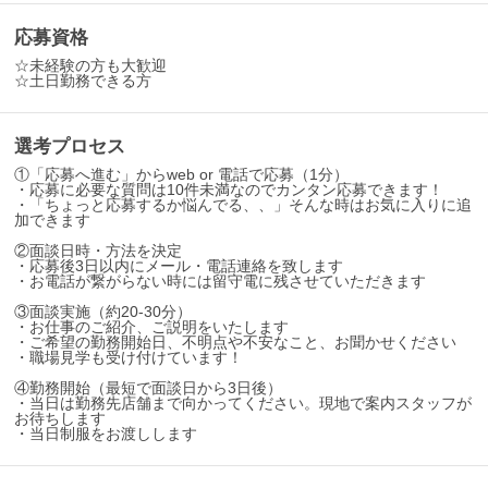
応募資格
☆未経験の方も大歓迎
☆土日勤務できる方
選考プロセス
①「応募へ進む」からweb or 電話で応募（1分）
・応募に必要な質問は10件未満なのでカンタン応募できます！
・「ちょっと応募するか悩んでる、、」そんな時はお気に入りに追
加できます
②面談日時・方法を決定
・応募後3日以内にメール・電話連絡を致します
・お電話が繋がらない時には留守電に残させていただきます
③面談実施（約20-30分）
・お仕事のご紹介、ご説明をいたします
・ご希望の勤務開始日、不明点や不安なこと、お聞かせください
・職場見学も受け付けています！
④勤務開始（最短で面談日から3日後）
・当日は勤務先店舗まで向かってください。現地で案内スタッフが
お待ちします
・当日制服をお渡しします