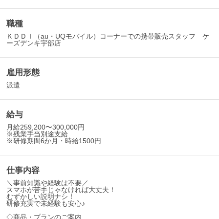
職種
ＫＤＤＩ（au・UQモバイル）コーナーでの携帯販売スタッフ ケ
ーズデンキ宇部店
雇用形態
派遣
給与
月給259,200〜300,000円
※残業手当別途支給
※研修期間6か月・時給1500円
仕事内容
＼事前知識や経験は不要／
スマホが苦手じゃなければ大丈夫！
むずかしい説明ナシ！
研修充実で未経験も安心♪
◇商品・プランのご案内