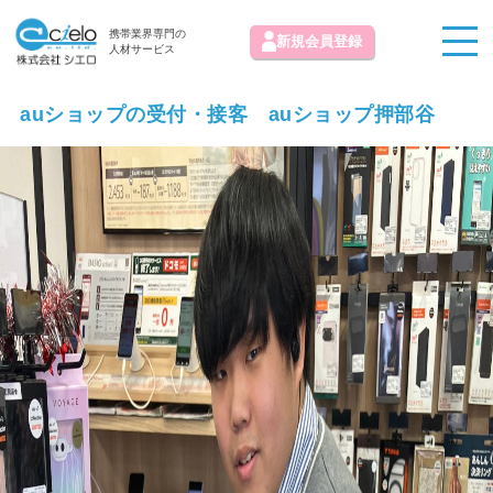
携帯業界専門の
新規会員登録
人材サービス
auショップの受付・接客 auショップ押部谷
お知らせ
求人情報掲載お問い合わせ
初めての方へ
お気に入り求人
お問い合わせ
よくある質問
運営会社
免責事項
利用規約
プライバシーポリシー
© 株式会社シエロ All Rights Reserved.