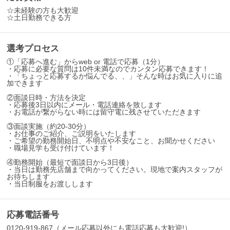
☆未経験の方も大歓迎
☆土日勤務できる方
選考プロセス
①「応募へ進む」からweb or 電話で応募（1分）
・応募に必要な質問は10件未満なのでカンタン応募できます！
・「ちょっと応募するか悩んでる、、」そんな時はお気に入りに追
加できます
②面談日時・方法を決定
・応募後3日以内にメール・電話連絡を致します
・お電話が繋がらない時には留守電に残させていただきます
③面談実施（約20-30分）
・お仕事のご紹介、ご説明をいたします
・ご希望の勤務開始日、不明点や不安なこと、お聞かせください
・職場見学も受け付けています！
④勤務開始（最短で面談日から3日後）
・当日は勤務先店舗まで向かってください。現地で案内スタッフが
お待ちします
・当日制服をお渡しします
応募電話番号
0120-919-867（メール応募以外にも電話応募も大歓迎!）