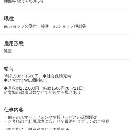
押部谷 駅より徒歩6分
職種
auショップの受付・接客 auショップ押部谷
雇用形態
派遣
給与
時給1500〜1600円 ◆社会保険完備
◆スマホでWEB面接OK
◆月収例252,000円（時給1500円?8h?21日）
※実際の勤務日数などで前後する場合あり
仕事内容
・個人のスマートフォンや情報サービスの店頭販売
・お客様のご利用環境に合わせて最適料金プランのご提案
◇新規申込、機種変更などの受付etc