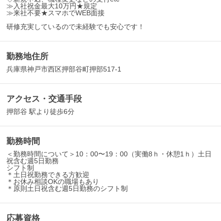
≫入社祝金最大10万円★規定
≫来社不要★スマホでWEB面接
研修充実しているので未経験でも安心です！
勤務地住所
兵庫県神戸市西区押部谷町押部517-1
アクセス・交通手段
押部谷 駅より徒歩6分
勤務時間
＜勤務時間について＞10：00〜19：00（実働8ｈ・休憩1ｈ）土日
祝含む週5日勤務
シフト制
＊土日祝勤務できる方歓迎
＊お休み相談OKの職場もあり
＊原則土日祝含む週5日勤務のシフト制
応募資格