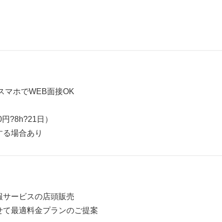
スマホでWEB面接OK
0円?8h?21日）
する場合あり
報サービスの店頭販売
せて最適料金プランのご提案