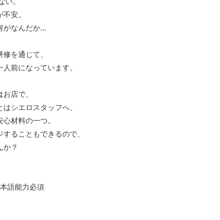
がない。
が不安。
なんだか...
研修を通じて、
一人前になっています。
はお店で、
とはシエロスタッフへ、
安心材料の一つ。
ジすることもできるので、
んか？
日本語能力必須