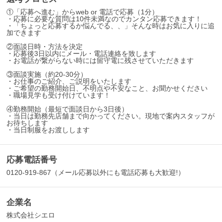
①「応募へ進む」からweb or 電話で応募（1分）
・応募に必要な質問は10件未満なのでカンタン応募できます！
・「ちょっと応募するか悩んでる、、」そんな時はお気に入りに追
加できます
②面談日時・方法を決定
・応募後3日以内にメール・電話連絡を致します
・お電話が繋がらない時には留守電に残させていただきます
③面談実施（約20-30分）
・お仕事のご紹介、ご説明をいたします
・ご希望の勤務開始日、不明点や不安なこと、お聞かせください
・職場見学も受け付けています！
④勤務開始（最短で面談日から3日後）
・当日は勤務先店舗まで向かってください。現地で案内スタッフが
お待ちします
・当日制服をお渡しします
応募電話番号
0120-919-867（メール応募以外にも電話応募も大歓迎!）
企業名
株式会社シエロ