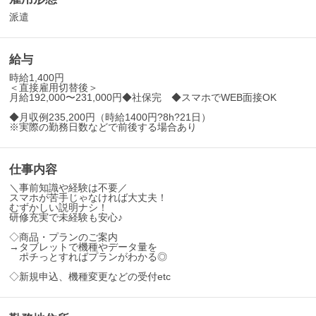
派遣
給与
時給1,400円
＜直接雇用切替後＞
月給192,000〜231,000円◆社保完 ◆スマホでWEB面接OK
◆月収例235,200円（時給1400円?8h?21日）
※実際の勤務日数などで前後する場合あり
仕事内容
＼事前知識や経験は不要／
スマホが苦手じゃなければ大丈夫！
むずかしい説明ナシ！
研修充実で未経験も安心♪
◇商品・プランのご案内
→タブレットで機種やデータ量を
ポチっとすればプランがわかる◎
◇新規申込、機種変更などの受付etc