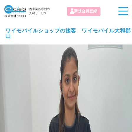
携帯業界専門の
新規会員登録
人材サービス
ワイモバイルショップの接客 ワイモバイル大和郡
山
お知らせ
求人情報掲載お問い合わせ
初めての方へ
お気に入り求人
お問い合わせ
よくある質問
運営会社
免責事項
利用規約
プライバシーポリシー
© 株式会社シエロ All Rights Reserved.