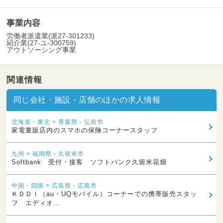
事業内容
労働者派遣業(派27-301233)
紹介業(27-ユ-300759)
アウトソーシング事業
関連情報
同じ会社・施設・店舗のほかの求人情報
北海道・東北 > 青森県 - 弘前市
家電量販店内のスマホの保険コーナースタッフ
九州 > 福岡県 - 久留米市
Softbank 受付・接客 ソフトバンク久留米花畑
中国・四国 > 広島県 - 広島市
ＫＤＤＩ（au・UQモバイル）コーナーでの携帯販売スタッ
フ エディオ…