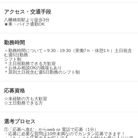
アクセス・交通手段
八幡橋前駅より徒歩3分
★車・バイク通勤OK
勤務時間
＜勤務時間について＞9:30 - 19:30（実働7ｈ・休憩1ｈ）土日祝含
む週5日勤務
シフト制
＊土日祝勤務できる方歓迎
＊お休み相談OKの職場もあり
＊原則土日祝含む週5日勤務のシフト制
応募資格
☆未経験の方も大歓迎
☆土日勤務できる方
選考プロセス
①「応募へ進む」からweb or 電話で応募（1分）
・応募に必要な質問は10件未満なのでカンタン応募できます！