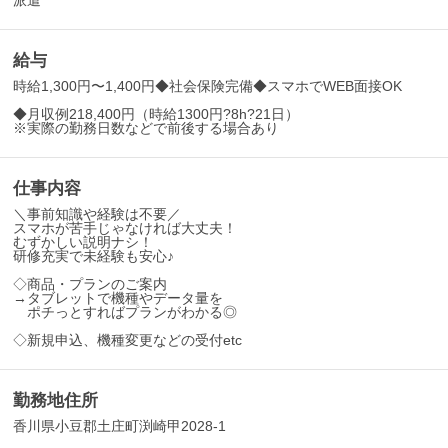
派遣
給与
時給1,300円〜1,400円◆社会保険完備◆スマホでWEB面接OK
◆月収例218,400円（時給1300円?8h?21日）
※実際の勤務日数などで前後する場合あり
仕事内容
＼事前知識や経験は不要／
スマホが苦手じゃなければ大丈夫！
むずかしい説明ナシ！
研修充実で未経験も安心♪
◇商品・プランのご案内
→タブレットで機種やデータ量を
ポチっとすればプランがわかる◎
◇新規申込、機種変更などの受付etc
勤務地住所
香川県小豆郡土庄町渕崎甲2028-1