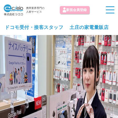
携帯業界専門の
新規会員登録
人材サービス
ドコモ受付・接客スタッフ 土庄の家電量販店
お知らせ
求人情報掲載お問い合わせ
初めての方へ
お気に入り求人
お問い合わせ
よくある質問
運営会社
免責事項
利用規約
プライバシーポリシー
© 株式会社シエロ All Rights Reserved.