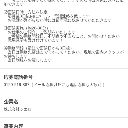
・「ちょっと応募するか悩んでる、、」そんな時はお気に入りに追
加できます
②面談日時・方法を決定
・応募後3日以内にメール・電話連絡を致します
・お電話が繋がらない時には留守電に残させていただきます
③面談実施（約20-30分）
・お仕事のご紹介、ご説明をいたします
・ご希望の勤務開始日、不明点や不安なこと、お聞かせください
・職場見学も受け付けています！
④勤務開始（最短で面談日から3日後）
・当日は勤務先店舗まで向かってください。現地で案内スタッフが
お待ちします
・当日制服をお渡しします
応募電話番号
0120-919-867（メール応募以外にも電話応募も大歓迎!）
企業名
株式会社シエロ
事業内容