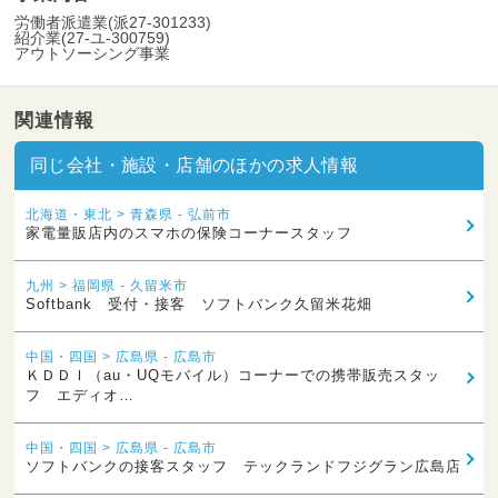
労働者派遣業(派27-301233)
紹介業(27-ユ-300759)
アウトソーシング事業
関連情報
同じ会社・施設・店舗のほかの求人情報
北海道・東北 > 青森県 - 弘前市
家電量販店内のスマホの保険コーナースタッフ
九州 > 福岡県 - 久留米市
Softbank 受付・接客 ソフトバンク久留米花畑
中国・四国 > 広島県 - 広島市
ＫＤＤＩ（au・UQモバイル）コーナーでの携帯販売スタッ
フ エディオ…
中国・四国 > 広島県 - 広島市
ソフトバンクの接客スタッフ テックランドフジグラン広島店