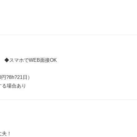
完 ◆スマホでWEB面接OK
0円?8h?21日）
する場合あり
丈夫！