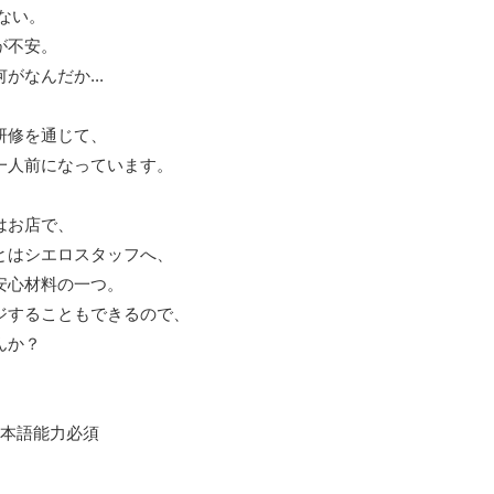
がない。
が不安。
なんだか...
研修を通じて、
一人前になっています。
はお店で、
とはシエロスタッフへ、
安心材料の一つ。
ジすることもできるので、
んか？
日本語能力必須