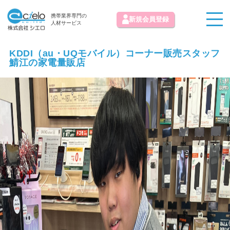
携帯業界専門の
新規会員登録
人材サービス
KDDI（au・UQモバイル）コーナー販売スタッフ
鯖江の家電量販店
お知らせ
求人情報掲載お問い合わせ
初めての方へ
お気に入り求人
お問い合わせ
よくある質問
運営会社
免責事項
利用規約
プライバシーポリシー
© 株式会社シエロ All Rights Reserved.