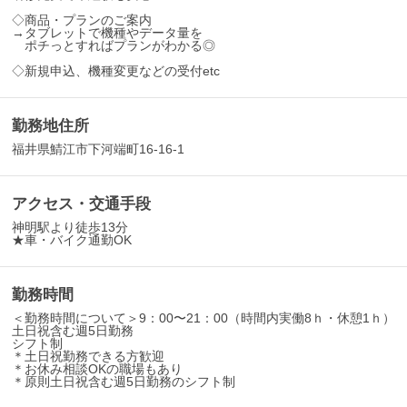
◇商品・プランのご案内
→タブレットで機種やデータ量を
ポチっとすればプランがわかる◎
◇新規申込、機種変更などの受付etc
勤務地住所
福井県鯖江市下河端町16-16-1
アクセス・交通手段
神明駅より徒歩13分
★車・バイク通勤OK
勤務時間
＜勤務時間について＞9：00〜21：00（時間内実働8ｈ・休憩1ｈ）
土日祝含む週5日勤務
シフト制
＊土日祝勤務できる方歓迎
＊お休み相談OKの職場もあり
＊原則土日祝含む週5日勤務のシフト制