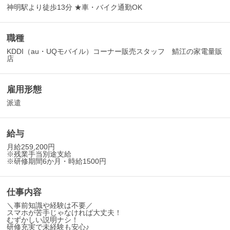
神明駅より徒歩13分 ★車・バイク通勤OK
職種
KDDI（au・UQモバイル）コーナー販売スタッフ 鯖江の家電量販
店
雇用形態
派遣
給与
月給259,200円
※残業手当別途支給
※研修期間6か月・時給1500円
仕事内容
＼事前知識や経験は不要／
スマホが苦手じゃなければ大丈夫！
むずかしい説明ナシ！
研修充実で未経験も安心♪