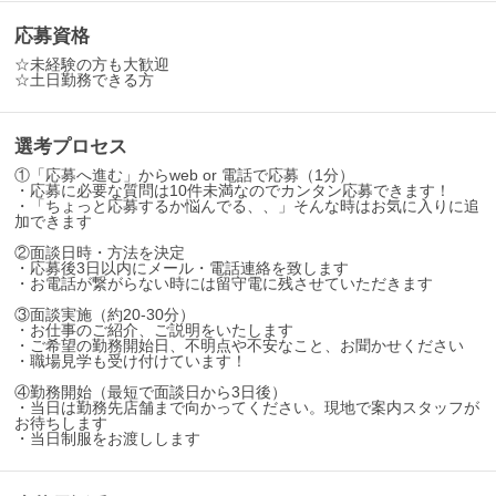
応募資格
☆未経験の方も大歓迎
☆土日勤務できる方
選考プロセス
①「応募へ進む」からweb or 電話で応募（1分）
・応募に必要な質問は10件未満なのでカンタン応募できます！
・「ちょっと応募するか悩んでる、、」そんな時はお気に入りに追
加できます
②面談日時・方法を決定
・応募後3日以内にメール・電話連絡を致します
・お電話が繋がらない時には留守電に残させていただきます
③面談実施（約20-30分）
・お仕事のご紹介、ご説明をいたします
・ご希望の勤務開始日、不明点や不安なこと、お聞かせください
・職場見学も受け付けています！
④勤務開始（最短で面談日から3日後）
・当日は勤務先店舗まで向かってください。現地で案内スタッフが
お待ちします
・当日制服をお渡しします