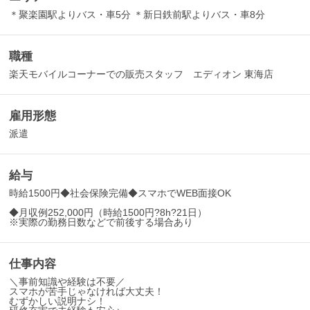
＊聚楽園駅よりバス・車5分 ＊新日鉄前駅よりバス・車8分
職種
楽天モバイルコーナーでの販売スタッフ エディオン 東海店
雇用形態
派遣
給与
時給1500円◆社会保険完備◆スマホでWEB面接OK
◆月収例252,000円（時給1500円?8h?21日）
※実際の勤務日数などで前後する場合あり
仕事内容
＼事前知識や経験は不要／
スマホが苦手じゃなければ大丈夫！
むずかしい説明ナシ！