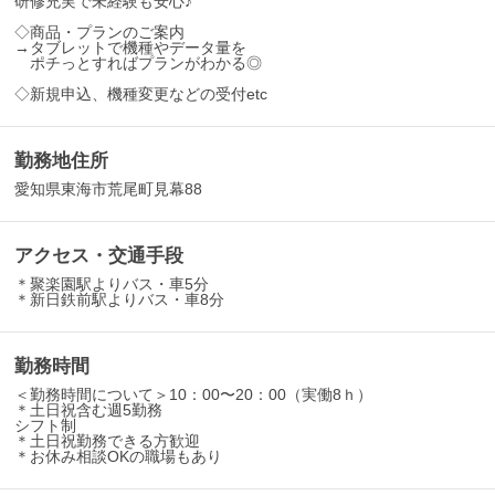
研修充実で未経験も安心♪
◇商品・プランのご案内
→タブレットで機種やデータ量を
ポチっとすればプランがわかる◎
◇新規申込、機種変更などの受付etc
勤務地住所
愛知県東海市荒尾町見幕88
アクセス・交通手段
＊聚楽園駅よりバス・車5分
＊新日鉄前駅よりバス・車8分
勤務時間
＜勤務時間について＞10：00〜20：00（実働8ｈ）
＊土日祝含む週5勤務
シフト制
＊土日祝勤務できる方歓迎
＊お休み相談OKの職場もあり