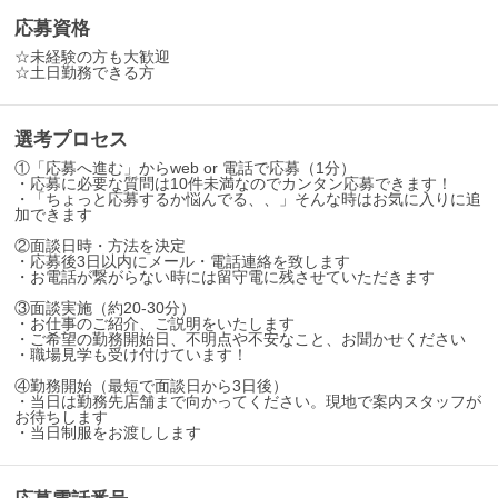
応募資格
☆未経験の方も大歓迎
☆土日勤務できる方
選考プロセス
①「応募へ進む」からweb or 電話で応募（1分）
・応募に必要な質問は10件未満なのでカンタン応募できます！
・「ちょっと応募するか悩んでる、、」そんな時はお気に入りに追
加できます
②面談日時・方法を決定
・応募後3日以内にメール・電話連絡を致します
・お電話が繋がらない時には留守電に残させていただきます
③面談実施（約20-30分）
・お仕事のご紹介、ご説明をいたします
・ご希望の勤務開始日、不明点や不安なこと、お聞かせください
・職場見学も受け付けています！
④勤務開始（最短で面談日から3日後）
・当日は勤務先店舗まで向かってください。現地で案内スタッフが
お待ちします
・当日制服をお渡しします