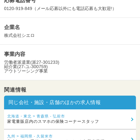
応募電話番号
0120-919-849（メール応募以外にも電話応募も大歓迎!）
企業名
株式会社シエロ
事業内容
労働者派遣業(派27-301233)
紹介業(27-ユ-300759)
アウトソーシング事業
関連情報
同じ会社・施設・店舗のほかの求人情報
北海道・東北 > 青森県 - 弘前市
家電量販店内のスマホの保険コーナースタッフ
九州 > 福岡県 - 久留米市