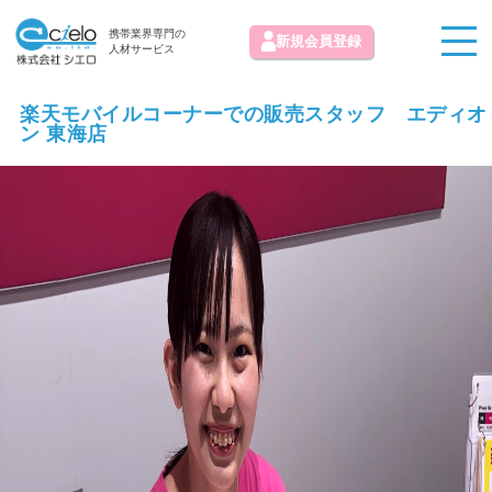
携帯業界専門の
新規会員登録
人材サービス
楽天モバイルコーナーでの販売スタッフ エディオ
ン 東海店
お知らせ
求人情報掲載お問い合わせ
初めての方へ
お気に入り求人
お問い合わせ
よくある質問
運営会社
免責事項
利用規約
プライバシーポリシー
© 株式会社シエロ All Rights Reserved.