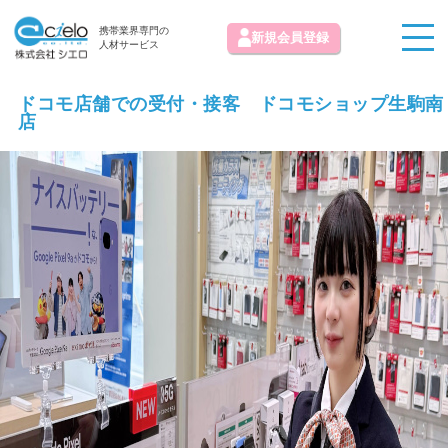
携帯業界専門の
新規会員登録
人材サービス
ドコモ店舗での受付・接客 ドコモショップ生駒南
店
お知らせ
求人情報掲載お問い合わせ
初めての方へ
お気に入り求人
お問い合わせ
よくある質問
運営会社
免責事項
利用規約
プライバシーポリシー
© 株式会社シエロ All Rights Reserved.