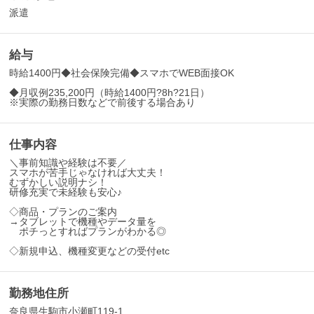
派遣
給与
時給1400円◆社会保険完備◆スマホでWEB面接OK
◆月収例235,200円（時給1400円?8h?21日）
※実際の勤務日数などで前後する場合あり
仕事内容
＼事前知識や経験は不要／
スマホが苦手じゃなければ大丈夫！
むずかしい説明ナシ！
研修充実で未経験も安心♪
◇商品・プランのご案内
→タブレットで機種やデータ量を
ポチっとすればプランがわかる◎
◇新規申込、機種変更などの受付etc
勤務地住所
奈良県生駒市小瀬町119-1