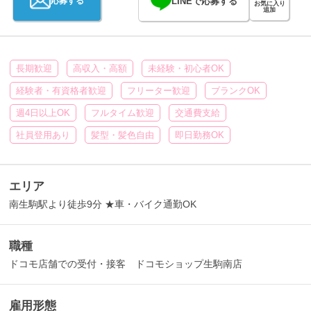
LINEで応募する
応募する
お気に入り
追加
長期歓迎
高収入・高額
未経験・初心者OK
経験者・有資格者歓迎
フリーター歓迎
ブランクOK
週4日以上OK
フルタイム歓迎
交通費支給
社員登用あり
髪型・髪色自由
即日勤務OK
エリア
南生駒駅より徒歩9分 ★車・バイク通勤OK
職種
ドコモ店舗での受付・接客 ドコモショップ生駒南店
雇用形態