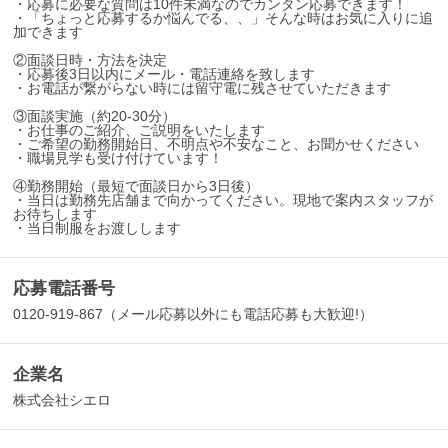
・応募に必要な質問は10件未満なのでカンタン応募できます！
・「ちょっと応募するか悩んでる、、」そんな時はお気に入りに追
加できます
②面談日時・方法を決定
・応募後3日以内にメール・電話連絡を致します
・お電話が繋がらない時には留守電に残させていただきます
③面談実施（約20-30分）
・お仕事のご紹介、ご説明をいたします
・ご希望の勤務開始日、不明点や不安なこと、お聞かせください
・職場見学も受け付けています！
④勤務開始（最短で面談日から3日後）
・当日は勤務先店舗まで向かってください。現地で案内スタッフが
お待ちします
・当日制服をお渡しします
応募電話番号
0120-919-867（メール応募以外にも電話応募も大歓迎!）
企業名
株式会社シエロ